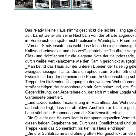
Das relativ kleine Haus nimmt geschickt die leichte Hanglage
auf. Es ist weiter als seine Nachbarn von der Straße abgerückt,
im Vorbereich ein später nicht realisierter Wendeplatz Raum b
_Von der Straßenseite aus wirkt das Gebäude eingeschossig. 
Kalksandsteinsockel und das weiß gestrichene Traufbrett sorg
Glas- und Holzflächen für die elegante Note der Hauptfassade, 
durch weiße Vertikalakzente wie den Kamin geschickt ausgegli
_Man betritt das Haus auf der unteren Ebenen der talseitig ge
zweigeschossigen Hälfte. Die sich optisch zum Garten öffnen
Essdiele ist hier der dominierende Raum. In Gegenrichtung scha
Treppe den fließenden Übergang zu den weiteren Wohnräumen
straßenseitigen Hauptwohnbereich mit Kaminplatz und, drei Stu
Gegenrichtung, den Arbeitsbereich, der sich mit einer Loggia 
Gartenseite orientiert.
_Eine abwechselnde Inszenierung im Raumfluss des Wohnberei
dadurch bedingt, dass der attraktive Ausblick zur Talseite geht
hauptsächliche Besonnung von der Straßenseite erfolgt.
_Die Qualität des Hauses liegt in der spannungsvollen Vermitt
diesen beiden Gegebenheiten. Durch das Oberlichtband und übe
Treppe kann das Sonnenlicht bis tief ins Haus eindringen.
_Die drei Schlafräume sind ohne großen Flur geschickt an de