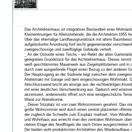
Das Architektenhaus ist integrativer Bestandteil einer Wohnanl
Kleinwohnungen für Alleinstehende, die die Architekten 1955 fert
Über das ehemalige Landhausgrundstück mit altem Baumbesta
aufgelockerter Anordnung fünf leicht gegeneinander verschwen
zweigeschossige und zweiflüglige Gebäude verteilt.
_ An der Ostseite eines Teichs – ein Relikt der alten Gartenanl
geeignetes Grundstück für das Architektenhaus. Dieses nimmt 
weiß geschlämmtes Mauerwerk aus Ziegelsplittsteinen und in d
durch zwei ausgreifende Flügel einen Bezug zu den anderen G
Der Hauptzugang an der Südseite liegt zwischen dem zweiges
Ateliertrakt mit Garage und dem eingeschossigen Wohntrakt. 
Abschlusswand bricht als einzige aus der rechtwinkligen Anor
mit einer deutlichen Verschwenkung aus. Dadurch wird einerse
akzentuiert, andererseits öffnet sich eine windgeschützte Terra
Wand zur Abendsonne.
_ Dieser Sitzplatz ist von zwei Wohnzimmern gerahmt. Das nö
große Wohnzimmer wird durch einen zentral platzierten offene
der zugleich die Schwelle zum Essplatz markiert. Vom Windfan
und Wohnhaus aus erreicht man den zentralen Wohnraum über e
oberen Etage des Nordflügels die nach Osten ausgerichteten 
Die beiden wohl produktivsten Architekten des Wiederaufbaus