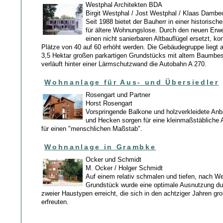
Westphal Architekten BDA
Birgit Westphal / Jost Westphal / Klaas Dambe
Seit 1988 bietet der Bauherr in einer historisch
für ältere Wohnungslose. Durch den neuen Erwe
einen nicht sanierbaren Altbauflügel ersetzt, ko
Plätze von 40 auf 60 erhöht werden. Die Gebäudegruppe liegt 
3,5 Hektar großen parkartigen Grundstücks mit altem Baumbes
verläuft hinter einer Lärmschutzwand die Autobahn A 270.
Wohnanlage für Aus- und Übersiedler
Rosengart und Partner
Horst Rosengart
Vorspringende Balkone und holzverkleidete Anb
und Hecken sorgen für eine kleinmaßstäbliche A
für einen "menschlichen Maßstab".
Wohnanlage in Grambke
Ocker und Schmidt
M. Ocker / Holger Schmidt
Auf einem relativ schmalen und tiefen, nach W
Grundstück wurde eine optimale Ausnutzung du
zweier Haustypen erreicht, die sich in den achtziger Jahren gro
erfreuten.