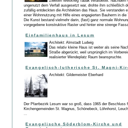
Zweiten Weltkrieg Tabak verarbeitet. Nachdem 
ungenutzt dem Verfall ausgesetzt war, drohte ihm schließlich d
zufällig entdeckten die Architekten das Haus. Sie verstanden e
einer Wohnnutzung mit Hilfe eines engagierten Bauherrn in di
Die Kunst bestand vielmehr darin, (fast) ganz normale Wohnun
vorgegebene konstruktive Raster und hinter eine strenge Fass
Einfamilienhaus in Lesum
Architekt: Almstadt Ludwig
Das relativ kleine Haus ist weiter als seine Na
Straße abgerückt, weil ursprünglich im Vorberei
realisierter Wendeplatz Raum beanspruchte.
Evangelisch-lutherische St. Magni-Ki
Architekt: Gildemeister Eberhard
Der Pfarrbezirk Lesum war so groß, dass 1965 der Beschluss f
Kirchengemeinden St. Magnus, Schönebeck, Löhnhorst, Leuch
...
Evangelische Söderblom-Kirche und