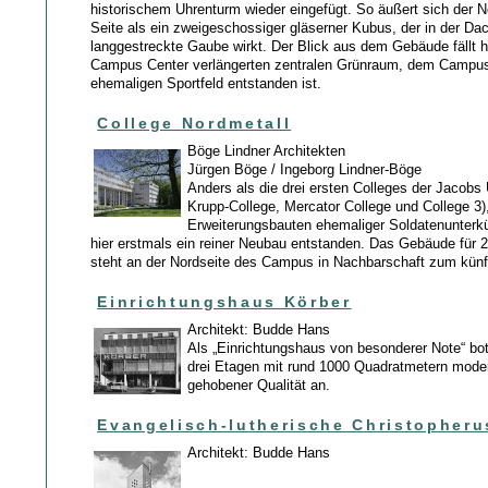
historischem Uhrenturm wieder eingefügt. So äußert sich der 
Seite als ein zweigeschossiger gläserner Kubus, der in der Da
langgestreckte Gaube wirkt. Der Blick aus dem Gebäude fällt h
Campus Center verlängerten zentralen Grünraum, dem Campus
ehemaligen Sportfeld entstanden ist.
College Nordmetall
Böge Lindner Architekten
Jürgen Böge / Ingeborg Lindner-Böge
Anders als die drei ersten Colleges der Jacobs U
Krupp-College, Mercator College und College 3)
Erweiterungsbauten ehemaliger Soldatenunterkün
hier erstmals ein reiner Neubau entstanden. Das Gebäude für 
steht an der Nordseite des Campus in Nachbarschaft zum künf
Einrichtungshaus Körber
Architekt: Budde Hans
Als „Einrichtungshaus von besonderer Note“ bo
drei Etagen mit rund 1000 Quadratmetern mode
gehobener Qualität an.
Evangelisch-lutherische Christopheru
Architekt: Budde Hans