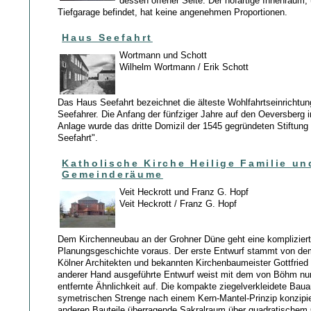
dessen offener Seite. Der hofartige Innenraum,
Tiefgarage befindet, hat keine angenehmen Proportionen.
Haus Seefahrt
Wortmann und Schott
Wilhelm Wortmann / Erik Schott
Das Haus Seefahrt bezeichnet die älteste Wohlfahrtseinrichtun
Seefahrer. Die Anfang der fünfziger Jahre auf den Oeversberg 
Anlage wurde das dritte Domizil der 1545 gegründeten Stiftung 
Seefahrt".
Katholische Kirche Heilige Familie un
Gemeinderäume
Veit Heckrott und Franz G. Hopf
Veit Heckrott / Franz G. Hopf
Dem Kirchenneubau an der Grohner Düne geht eine komplizier
Planungsgeschichte voraus. Der erste Entwurf stammt von d
Kölner Architekten und bekannten Kirchenbaumeister Gottfrie
anderer Hand ausgeführte Entwurf weist mit dem von Böhm nu
entfernte Ähnlichkeit auf. Die kompakte ziegelverkleidete Bauan
symetrischen Strenge nach einem Kern-Mantel-Prinzip konzipiert
anderen Bauteile überragende Sakralraum über quadratischem G