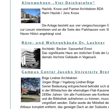
Altenwohnen „Vier Deichgrafen“
Haslob, Kruse und Partner Architekten BDA
Harm Haslob / Jens Kruse
Die Anlage besteht aus vier viergeschossigen 
zur Lesum orientieren und an die Seite des Parkhauses vom S
Haven Höövt angehängt sind.
Büro- und Wohngebäude Dr. Lackner
Architekt: Becker- Sassenhof Ernst
Das signifikante Haus am östlichen Ende der L
damals höchste Gebäude in Vegesack.
Campus Center Jacobs University Bre
Böge Lindner Architekten
Jürgen Böge / Ingeborg Lindner-Böge
Seiner Bedeutung entsprechend befindet sich 
in der Mittelachse der ehemaligen Flak-Kasern
1930er Jahren. Um alle Funktionen wie Konfer
und die Bibliothek aufnehmen zu können, mus
vergrößert werden. Dafür wurde der Mittelteil 
Altbaus komplett entfernt, das geneigte Dach an der Südseite 