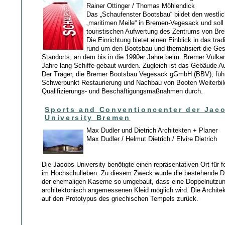
Rainer Ottinger / Thomas Möhlendick
Das „Schaufenster Bootsbau“ bildet den westli
„maritimen Meile“ in Bremen-Vegesack und soll 
touristischen Aufwertung des Zentrums von Bre
Die Einrichtung bietet einen Einblick in das tra
rund um den Bootsbau und thematisiert die Ge
Standorts, an dem bis in die 1990er Jahre beim „Bremer Vulkan
Jahre lang Schiffe gebaut wurden. Zugleich ist das Gebäude Au
Der Träger, die Bremer Bootsbau Vegesack gGmbH (BBV), füh
Schwerpunkt Restaurierung und Nachbau von Booten Weiterbil
Qualifizierungs- und Beschäftigungsmaßnahmen durch.
Sports and Conventioncenter der Jac
University Bremen
Max Dudler und Dietrich Architekten + Planer
Max Dudler / Helmut Dietrich / Elvire Dietrich
Die Jacobs University benötigte einen repräsentativen Ort für f
im Hochschulleben. Zu diesem Zweck wurde die bestehende Dr
der ehemaligen Kaserne so umgebaut, dass eine Doppelnutzun
architektonisch angemessenen Kleid möglich wird. Die Architek
auf den Prototypus des griechischen Tempels zurück.