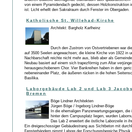
von einem Pyramidendach gedeckt, dessen Holzkonstruktion im
ist. Licht erhellt den Sakralraum durch Fenster im Obergaden.
Katholische St. Willehad-Kirche
Architekt: Bargholz Karlheinz
Durch den Zustrom von Ostvertriebenen war d
auf 3500 Seelen angewachsen; die kleine Kirche von 1922 in u
Nachbarschaft reichte nicht mehr aus, blieb aber als Gemeinde
Neubau basiert auf einem sich trapezförmig zum Altar verjüng
herausgeschobenem Chor. Vier Bankreihen haben in dem geri
nebeneinander Platz, die äußeren rücken in die hohen Seitens
Basilika.
Laborgebäude Lab 2 und Lab 3 Jacobs
Bremen
Böge Lindner Architekten
Jürgen Böge / Ingeborg Lindner-Böge
In die ehemaligen Panzerwartungsgaragen, die 
hinter dem Campusplatz liegen, wurden Labornut
Das Lab 2 erweitert die östliche Laborzeile in ih
Ein dreigeschossiger Gebäudestrang aus Sichtbeton mit durch
Fensterbändern nimmt Labore der Forschungsbereiche Physik