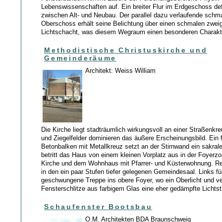
Lebenswissenschaften auf. Ein breiter Flur im Erdgeschoss def
zwischen Alt- und Neubau. Der parallel dazu verlaufende schma
Oberschoss erhält seine Belichtung über einen schmalen zwe
Lichtschacht, was diesem Wegraum einen besonderen Charakter
Methodistische Christuskirche und
Gemeinderäume
Architekt: Weiss William
Die Kirche liegt stadträumlich wirkungsvoll an einer Straßenkr
und Ziegelfelder dominieren das äußere Erscheinungsbild. Ein 
Betonbalken mit Metallkreuz setzt an der Stirnwand ein sakra
betritt das Haus von einem kleinen Vorplatz aus in der Foyerz
Kirche und dem Wohnhaus mit Pfarrer- und Küsterwohnung. R
in den ein paar Stufen tiefer gelegenen Gemeindesaal. Links fü
geschwungene Treppe ins obere Foyer, wo ein Oberlicht und ve
Fensterschlitze aus farbigem Glas eine eher gedämpfte Licht
Schaufenster Bootsbau
O.M. Architekten BDA Braunschweig