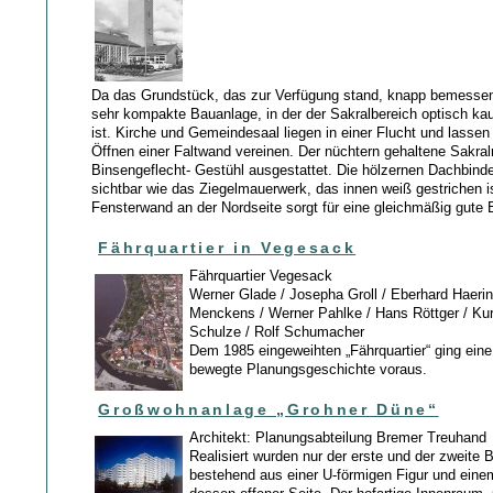
Da das Grundstück, das zur Verfügung stand, knapp bemessen
sehr kompakte Bauanlage, in der der Sakralbereich optisch k
ist. Kirche und Gemeindesaal liegen in einer Flucht und lassen
Öffnen einer Faltwand vereinen. Der nüchtern gehaltene Sakral
Binsengeflecht- Gestühl ausgestattet. Die hölzernen Dachbind
sichtbar wie das Ziegelmauerwerk, das innen weiß gestrichen i
Fensterwand an der Nordseite sorgt für eine gleichmäßig gute 
Fährquartier in Vegesack
Fährquartier Vegesack
Werner Glade / Josepha Groll / Eberhard Haerin
Menckens / Werner Pahlke / Hans Röttger / Kur
Schulze / Rolf Schumacher
Dem 1985 eingeweihten „Fährquartier“ ging eine
bewegte Planungsgeschichte voraus.
Großwohnanlage „Grohner Düne“
Architekt: Planungsabteilung Bremer Treuhand
Realisiert wurden nur der erste und der zweite 
bestehend aus einer U-förmigen Figur und einem